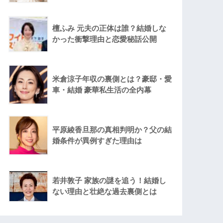
檀ふみ 元夫の正体は誰？結婚しな
かった衝撃理由と恋愛秘話公開
米倉涼子年収の裏側とは？豪邸・愛
車・結婚 豪華私生活の全内幕
平原綾香旦那の真相判明か？父の結
婚条件が異例すぎた理由は
若井敦子 家族の謎を追う！結婚し
ない理由と壮絶な過去裏側とは