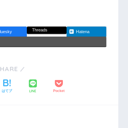
Threads
luesky
Hatena
SHARE
LINE
はてブ
Pocket