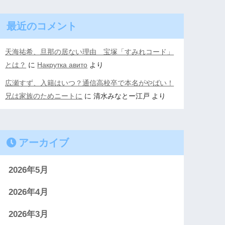
最近のコメント
天海祐希、旦那の居ない理由 宝塚「すみれコード」
とは？
に
Накрутка авито
より
広瀬すず、入籍はいつ？通信高校卒で本名がやばい！
兄は家族のためニートに
に
清水みなとー江戸
より
アーカイブ
2026年5月
2026年4月
2026年3月