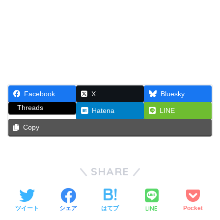
Facebook
X
Bluesky
Threads
Hatena
LINE
Copy
SHARE
LINE
ツイート
シェア
はてブ
Pocket