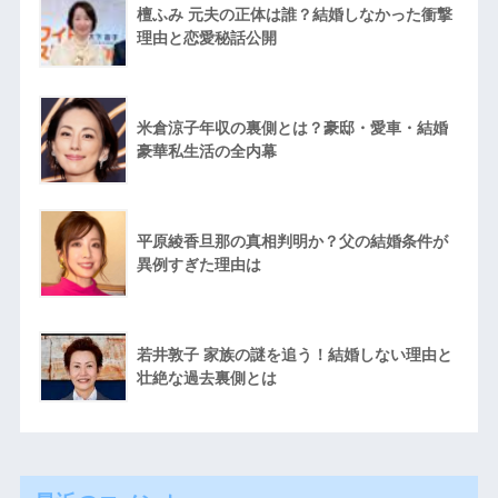
檀ふみ 元夫の正体は誰？結婚しなかった衝撃
理由と恋愛秘話公開
米倉涼子年収の裏側とは？豪邸・愛車・結婚
豪華私生活の全内幕
平原綾香旦那の真相判明か？父の結婚条件が
異例すぎた理由は
若井敦子 家族の謎を追う！結婚しない理由と
壮絶な過去裏側とは