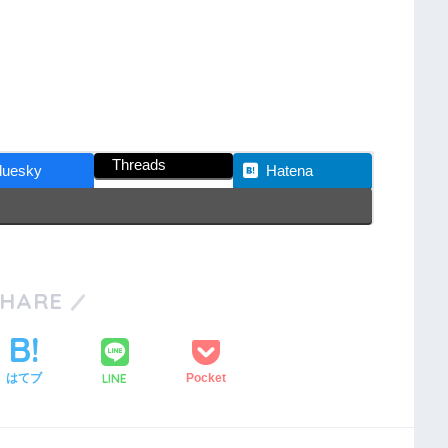
Threads
luesky
Hatena
SHARE
LINE
はてブ
Pocket