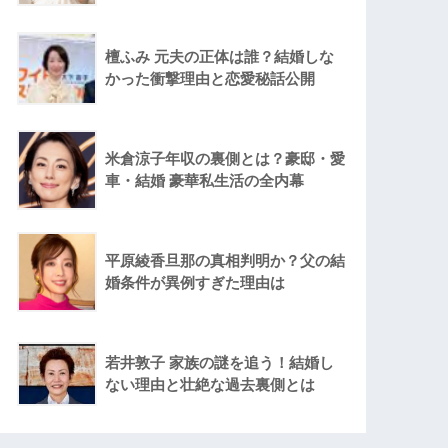
檀ふみ 元夫の正体は誰？結婚しな
かった衝撃理由と恋愛秘話公開
米倉涼子年収の裏側とは？豪邸・愛
車・結婚 豪華私生活の全内幕
平原綾香旦那の真相判明か？父の結
婚条件が異例すぎた理由は
若井敦子 家族の謎を追う！結婚し
ない理由と壮絶な過去裏側とは