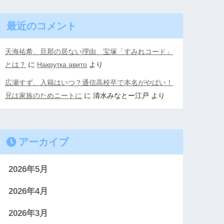
最近のコメント
天海祐希、旦那の居ない理由 宝塚「すみれコード」
とは？
に
Накрутка авито
より
広瀬すず、入籍はいつ？通信高校卒で本名がやばい！
兄は家族のためニートに
に
清水みなとー江戸
より
アーカイブ
2026年5月
2026年4月
2026年3月