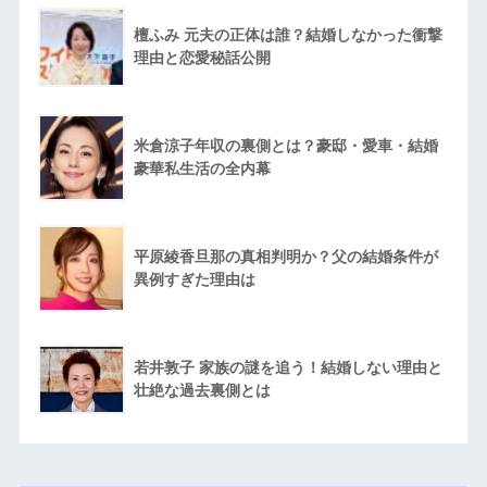
檀ふみ 元夫の正体は誰？結婚しなかった衝撃
理由と恋愛秘話公開
米倉涼子年収の裏側とは？豪邸・愛車・結婚
豪華私生活の全内幕
平原綾香旦那の真相判明か？父の結婚条件が
異例すぎた理由は
若井敦子 家族の謎を追う！結婚しない理由と
壮絶な過去裏側とは