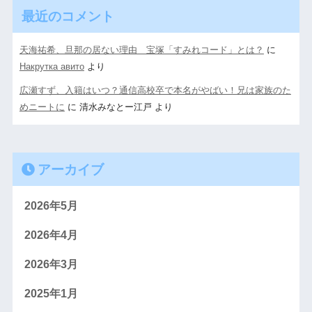
最近のコメント
天海祐希、旦那の居ない理由 宝塚「すみれコード」とは？
に
Накрутка авито
より
広瀬すず、入籍はいつ？通信高校卒で本名がやばい！兄は家族のた
めニートに
に
清水みなとー江戸
より
アーカイブ
2026年5月
2026年4月
2026年3月
2025年1月