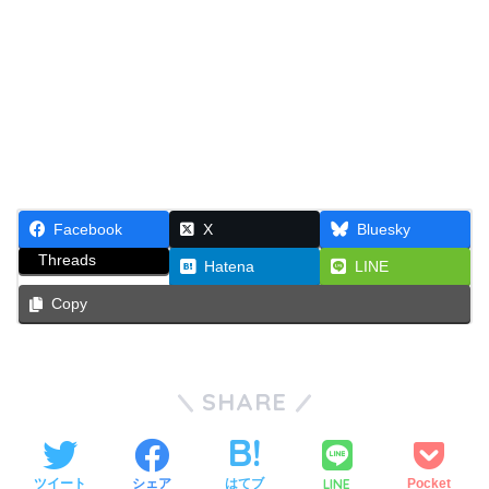
Facebook
X
Bluesky
Threads
Hatena
LINE
Copy
SHARE
LINE
ツイート
シェア
はてブ
Pocket