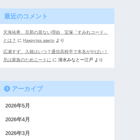
最近のコメント
天海祐希、旦那の居ない理由 宝塚「すみれコード」
とは？
に
Накрутка авито
より
広瀬すず、入籍はいつ？通信高校卒で本名がやばい！
兄は家族のためニートに
に
清水みなとー江戸
より
アーカイブ
2026年5月
2026年4月
2026年3月