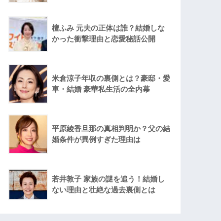
檀ふみ 元夫の正体は誰？結婚しな
かった衝撃理由と恋愛秘話公開
米倉涼子年収の裏側とは？豪邸・愛
車・結婚 豪華私生活の全内幕
平原綾香旦那の真相判明か？父の結
婚条件が異例すぎた理由は
若井敦子 家族の謎を追う！結婚し
ない理由と壮絶な過去裏側とは