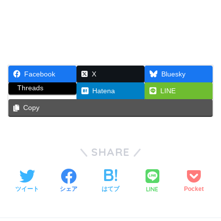
Facebook
X
Bluesky
Threads
Hatena
LINE
Copy
SHARE
LINE
ツイート
シェア
はてブ
Pocket