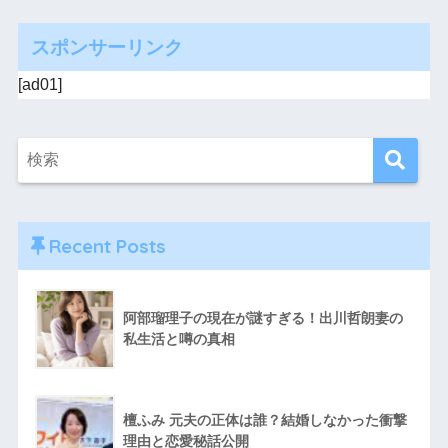
スポンサーリンク
[ad01]
Recent Posts
阿部瑠理子の現在が謎すぎる！出川哲朗妻の
私生活と噂の真相
檀ふみ 元夫の正体は誰？結婚しなかった衝撃
理由と恋愛秘話公開