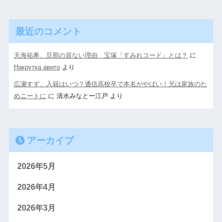
最近のコメント
天海祐希、旦那の居ない理由 宝塚「すみれコード」とは？
に
Накрутка авито
より
広瀬すず、入籍はいつ？通信高校卒で本名がやばい！兄は家族のた
めニートに
に
清水みなとー江戸
より
アーカイブ
2026年5月
2026年4月
2026年3月