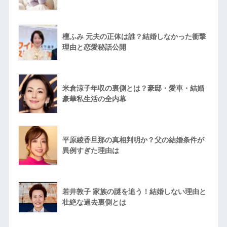
檀ふみ 元夫の正体は誰？結婚しなかった衝撃
理由と恋愛秘話公開
米倉涼子年収の裏側とは？豪邸・愛車・結婚
豪華私生活の全内幕
平原綾香旦那の真相判明か？父の結婚条件が
異例すぎた理由は
若井敦子 家族の謎を追う！結婚しない理由と
壮絶な過去裏側とは