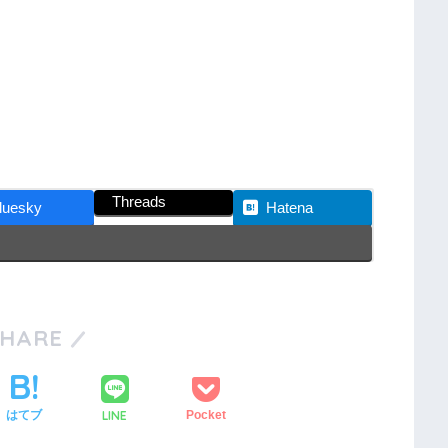
Threads
luesky
Hatena
SHARE
LINE
はてブ
Pocket