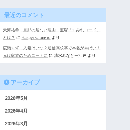
最近のコメント
天海祐希、旦那の居ない理由 宝塚「すみれコード」
とは？
に
Накрутка авито
より
広瀬すず、入籍はいつ？通信高校卒で本名がやばい！
兄は家族のためニートに
に
清水みなとー江戸
より
アーカイブ
2026年5月
2026年4月
2026年3月