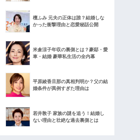
檀ふみ 元夫の正体は誰？結婚しな
かった衝撃理由と恋愛秘話公開
米倉涼子年収の裏側とは？豪邸・愛
車・結婚 豪華私生活の全内幕
平原綾香旦那の真相判明か？父の結
婚条件が異例すぎた理由は
若井敦子 家族の謎を追う！結婚し
ない理由と壮絶な過去裏側とは