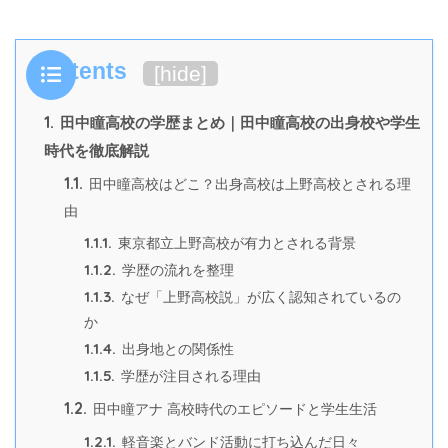
Contents
[
hide
]
1.
田中瞳高校の学歴まとめ｜田中瞳高校の出身校や学生
時代を徹底解説
1.1.
田中瞳高校はどこ？出身高校は上野高校とされる理
由
1.1.1.
東京都立上野高校が有力とされる背景
1.1.2.
学歴の流れを整理
1.1.3.
なぜ「上野高校説」が広く認知されているの
か
1.1.4.
出身地との関係性
1.1.5.
学歴が注目される理由
1.2.
田中瞳アナ 高校時代のエピソードと学生生活
1.2.1.
軽音楽とバンド活動に打ち込んだ日々