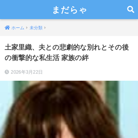
まだらゃ
ホーム
未分類
土家里織、夫との悲劇的な別れとその後
の衝撃的な私生活 家族の絆
2026年3月22日