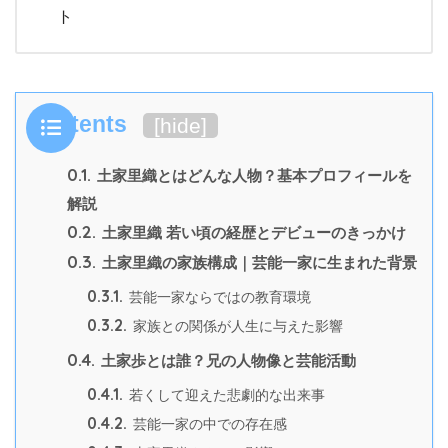
ト
Contents
[
hide
]
0.1.
土家里織とはどんな人物？基本プロフィールを
解説
0.2.
土家里織 若い頃の経歴とデビューのきっかけ
0.3.
土家里織の家族構成｜芸能一家に生まれた背景
0.3.1.
芸能一家ならではの教育環境
0.3.2.
家族との関係が人生に与えた影響
0.4.
土家歩とは誰？兄の人物像と芸能活動
0.4.1.
若くして迎えた悲劇的な出来事
0.4.2.
芸能一家の中での存在感