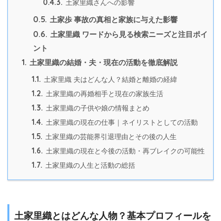
0.4.3.
土家里織さんへの影響
0.5.
土家歩 事故の真相と家族に与えた影響
0.6.
土家里織 ワードから見る検索ニーズと注目ポイ
ント
1.
土家里織の結婚・夫・現在の活動を徹底解説
1.1.
土家里織 夫はどんな人？結婚と離婚の経緯
1.2.
土家里織の再婚相手と現在の家族生活
1.3.
土家里織の子供や娘の情報まとめ
1.4.
土家里織の現在の仕事｜ネイリストとしての活動
1.5.
土家里織の芸能界引退理由とその後の人生
1.6.
土家里織の現在と今後の活動・再ブレイクの可能性
1.7.
土家里織の人生と活動の総括
土家里織とはどんな人物？基本プロフィールを