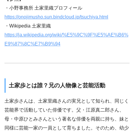
・小野事務所 土家里織プロフィール
https://onojimusho.sun.bindcloud.jp/tsuchiya.html
・Wikipedia 土家里織
https://ja.wikipedia.org/wiki/%E5%9C%9F%E5%AE%B6%
E9%87%8C%E7%B9%94
土家歩とは誰？兄の人物像と芸能活動
土家歩さんは、土家里織さんの実兄として知られ、同じく
芸能界で活動していた俳優です。父・江原真二郎さん、
母・中原ひとみさんという著名な俳優を両親に持ち、妹と
同様に芸能一家の一員として育ちました。そのため、幼少