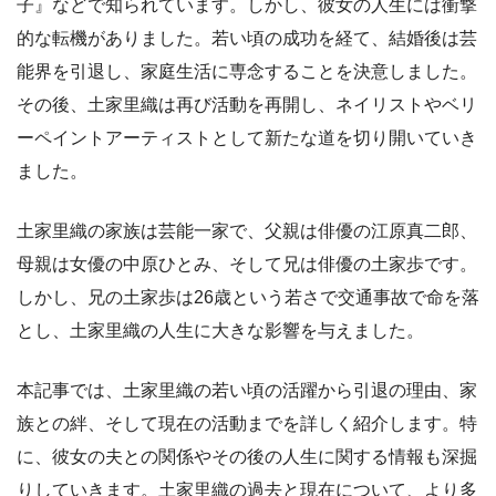
子』などで知られています。しかし、彼女の人生には衝撃
的な転機がありました。若い頃の成功を経て、結婚後は芸
能界を引退し、家庭生活に専念することを決意しました。
その後、土家里織は再び活動を再開し、ネイリストやベリ
ーペイントアーティストとして新たな道を切り開いていき
ました。
土家里織の家族は芸能一家で、父親は俳優の江原真二郎、
母親は女優の中原ひとみ、そして兄は俳優の土家歩です。
しかし、兄の土家歩は26歳という若さで交通事故で命を落
とし、土家里織の人生に大きな影響を与えました。
本記事では、土家里織の若い頃の活躍から引退の理由、家
族との絆、そして現在の活動までを詳しく紹介します。特
に、彼女の夫との関係やその後の人生に関する情報も深掘
りしていきます。土家里織の過去と現在について、より多