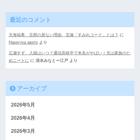
最近のコメント
天海祐希、旦那の居ない理由 宝塚「すみれコード」とは？
に
Накрутка авито
より
広瀬すず、入籍はいつ？通信高校卒で本名がやばい！兄は家族のた
めニートに
に
清水みなとー江戸
より
アーカイブ
2026年5月
2026年4月
2026年3月