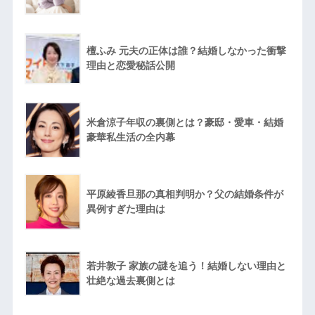
檀ふみ 元夫の正体は誰？結婚しなかった衝撃
理由と恋愛秘話公開
米倉涼子年収の裏側とは？豪邸・愛車・結婚
豪華私生活の全内幕
平原綾香旦那の真相判明か？父の結婚条件が
異例すぎた理由は
若井敦子 家族の謎を追う！結婚しない理由と
壮絶な過去裏側とは