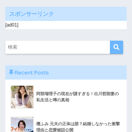
スポンサーリンク
[ad01]
Recent Posts
阿部瑠理子の現在が謎すぎる！出川哲朗妻の
私生活と噂の真相
檀ふみ 元夫の正体は誰？結婚しなかった衝撃
理由と恋愛秘話公開