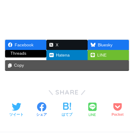
Facebook
X
Bluesky
Threads
Hatena
LINE
Copy
SHARE
LINE
ツイート
シェア
はてブ
Pocket