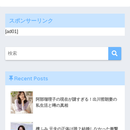
スポンサーリンク
[ad01]
Recent Posts
阿部瑠理子の現在が謎すぎる！出川哲朗妻の
私生活と噂の真相
檀ふみ 元夫の正体は誰？結婚しなかった衝撃