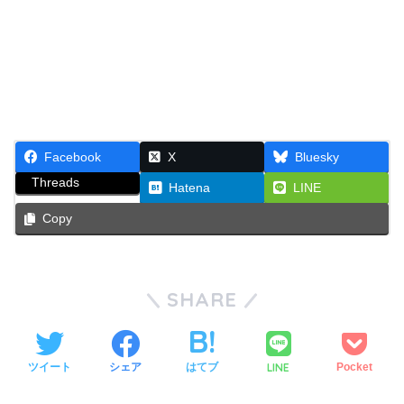
Facebook
X
Bluesky
Threads
Hatena
LINE
Copy
SHARE
LINE
ツイート
シェア
はてブ
Pocket