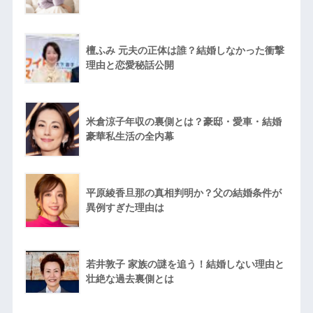
檀ふみ 元夫の正体は誰？結婚しなかった衝撃
理由と恋愛秘話公開
米倉涼子年収の裏側とは？豪邸・愛車・結婚
豪華私生活の全内幕
平原綾香旦那の真相判明か？父の結婚条件が
異例すぎた理由は
若井敦子 家族の謎を追う！結婚しない理由と
壮絶な過去裏側とは