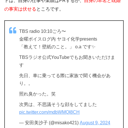
トは、自身の仕事や業績はPRするが、
自身の本名と既婚
の事実は伏せる
ところです。
TBS radio 10:10ごろ〜
金曜ボイスログ内 ヤヨイ化学presents
「教えて！壁紙のこと。」 o.a です✨
TBSラジオ公式YouTubeでもお聞きいただけま
す
先日、車に乗ってる際に家族で聞く機会があ
り。。
照れ臭かった。笑
次男は、不思議そうな顔をしてました
pic.twitter.com/mdbWMQI8CH
— 安田美沙子 (@misako421)
August 9, 2024