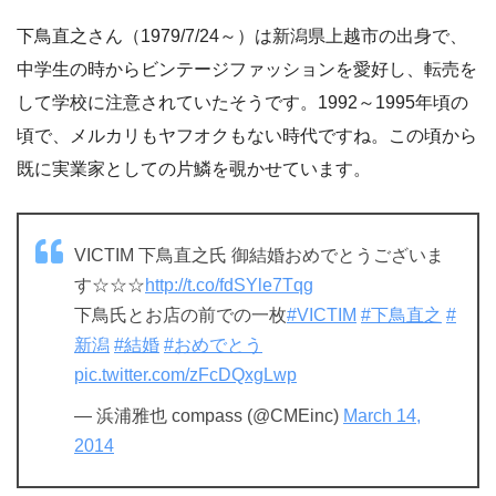
下鳥直之さん（1979/7/24～）は新潟県上越市の出身で、
中学生の時からビンテージファッションを愛好し、転売を
して学校に注意されていたそうです。1992～1995年頃の
頃で、メルカリもヤフオクもない時代ですね。この頃から
既に実業家としての片鱗を覗かせています。
VICTIM 下鳥直之氏 御結婚おめでとうございま
す☆☆☆
http://t.co/fdSYle7Tqg
下鳥氏とお店の前での一枚
#VICTIM
#下鳥直之
#
新潟
#結婚
#おめでとう
pic.twitter.com/zFcDQxgLwp
— 浜浦雅也 compass (@CMEinc)
March 14,
2014