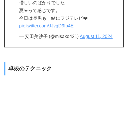
惜しいのばかりでした
夏☀️って感じです。
今日は長男も一緒にフジテレビ❤️
pic.twitter.com/JJvgD9lb4E
— 安田美沙子 (@misako421)
August 11, 2024
卓抜のテクニック