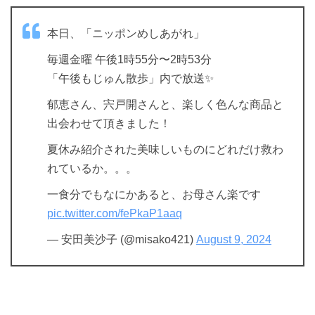
本日、「ニッポンめしあがれ」
毎週金曜 午後1時55分〜2時53分
「午後もじゅん散歩」内で放送✨
郁恵さん、宍戸開さんと、楽しく色んな商品と
出会わせて頂きました！
夏休み紹介された美味しいものにどれだけ救わ
れているか。。。
一食分でもなにかあると、お母さん楽です
pic.twitter.com/fePkaP1aaq
— 安田美沙子 (@misako421)
August 9, 2024