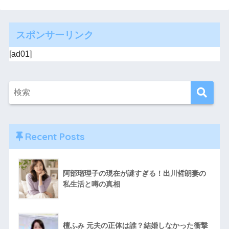
スポンサーリンク
[ad01]
Recent Posts
阿部瑠理子の現在が謎すぎる！出川哲朗妻の
私生活と噂の真相
檀ふみ 元夫の正体は誰？結婚しなかった衝撃