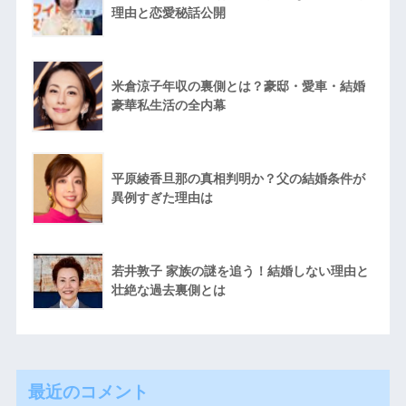
理由と恋愛秘話公開
米倉涼子年収の裏側とは？豪邸・愛車・結婚
豪華私生活の全内幕
平原綾香旦那の真相判明か？父の結婚条件が
異例すぎた理由は
若井敦子 家族の謎を追う！結婚しない理由と
壮絶な過去裏側とは
最近のコメント