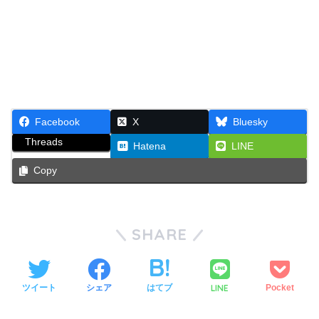
Facebook
X
Bluesky
Threads
Hatena
LINE
Copy
SHARE
LINE
ツイート
シェア
はてブ
Pocket