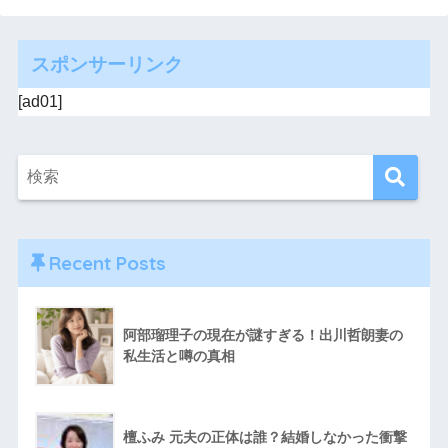
スポンサーリンク
[ad01]
Recent Posts
阿部瑠理子の現在が謎すぎる！出川哲朗妻の
私生活と噂の真相
檀ふみ 元夫の正体は誰？結婚しなかった衝撃