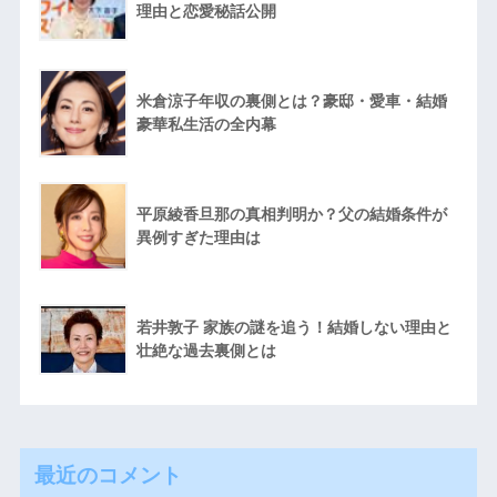
理由と恋愛秘話公開
米倉涼子年収の裏側とは？豪邸・愛車・結婚
豪華私生活の全内幕
平原綾香旦那の真相判明か？父の結婚条件が
異例すぎた理由は
若井敦子 家族の謎を追う！結婚しない理由と
壮絶な過去裏側とは
最近のコメント