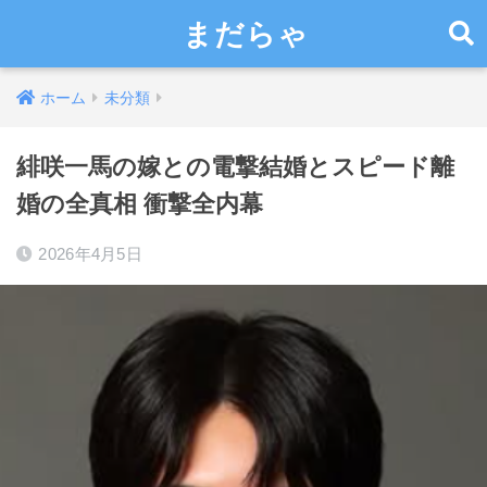
まだらゃ
ホーム
未分類
緋咲一馬の嫁との電撃結婚とスピード離
婚の全真相 衝撃全内幕
2026年4月5日