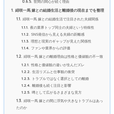
0.6.5.
世間の関心が続く理由
1.
緋咲一馬 嫁との結婚生活と離婚後の現在までを整理
1.1.
緋咲一馬 嫁との結婚生活で注目された夫婦関係
1.1.1.
夜の業界トップ同士の夫婦という特殊性
1.1.2.
SNS発信から見える夫婦の距離感
1.1.3.
理想と現実のギャップが見えた関係性
1.1.4.
ファンや業界からの評価
1.2.
緋咲一馬 嫁との離婚理由は性格と価値観の不一致
1.2.1.
性格と価値観の違いが生んだズレ
1.2.2.
生活リズムと仕事観の衝突
1.2.3.
トラブルではなく選択としての離婚
1.2.4.
離婚後も続く注目と影響
1.2.5.
噂として広がるさまざまな見方
1.3.
緋咲一馬 嫁との間に浮気や大きなトラブルはあっ
たのか