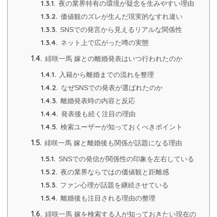
1.3.1.
夜の業界特有の環境が疑念を生みやすい理由
1.3.2.
価値観のズレが生んだ現実的なすれ違い
1.3.3.
SNSでの発言から見えるリアルな関係性
1.3.4.
ネット上で広がった噂の実態
1.4.
緋咲一馬 嫁との離婚発表はいつ行われたのか
1.4.1.
入籍から離婚までの流れを整理
1.4.2.
なぜSNSでの発表が選ばれたのか
1.4.3.
離婚発表時の内容と反応
1.4.4.
発表後も続く注目の理由
1.4.5.
検索ユーザーが知っておくべきポイント
1.5.
緋咲一馬 嫁と離婚後も関係が話題になる理由
1.5.1.
SNSでの発信が関係性の印象を左右している
1.5.2.
夜の業界ならではの価値観と距離感
1.5.3.
ファン心理が話題を継続させている
1.5.4.
離婚後も注目される理由の整理
1.6.
緋咲一馬 嫁を検索する人が知っておきたい現在の