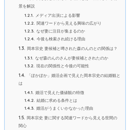
景を解説
1.2.1.
メディア出演による影響
1.2.2.
関連ワードから見える興味の広がり
1.2.3.
なぜ妻に注目が集まるのか
1.2.4.
今後も検索され続ける理由
1.3.
岡本宗史 妻候補と噂された森のんのとの関係は？
1.3.1.
なぜ森のんのさんが妻候補とされたのか
1.3.2.
現在の関係性と今後の可能性
1.4.
「ぽかぽか」婚活企画で見えた岡本宗史の結婚観と
は
1.4.1.
婚活で見えた価値観の特徴
1.4.2.
結婚に求める条件とは
1.4.3.
婚活がうまくいかなかった理由
1.5.
岡本宗史 妻に関する関連ワードから見える世間の
関心