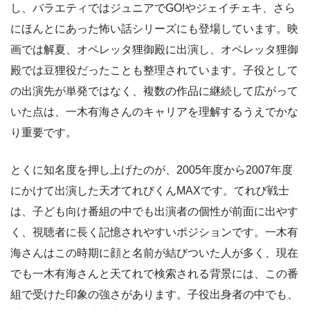
し、バラエティではジュニアでGO!やジェイチェキ、さら
にほんとにあった怖い話シリーズにも登場しています。映
画では解夏、オペレッタ狸御殿に出演し、オペレッタ狸御
殿では豆狸役だったことも整理されています。子役として
の出演先が単発ではなく、複数の作品に継続して広がって
いた点は、一木有海さんのキャリアを理解するうえでかな
り重要です。
とくに知名度を押し上げたのが、2005年度から2007年度
にかけて出演した天才てれびくんMAXです。てれび戦士
は、子ども向け番組の中でも出演者の個性が前面に出やす
く、視聴者に長く記憶されやすいポジションです。一木有
海さんはこの時期に顔と名前が結びついた人が多く、現在
でも一木有海さんと天てれで検索される背景には、この番
組で受けた印象の強さがあります。子役出身者の中でも、