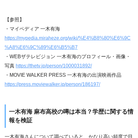
【参照】
・マイペディア 一木有海
https://mypedia.miraheze.org/wiki/%E4%B8%80%E6%9C
%A8%E6%9C%89%E6%B5%B7
・WEBザテレビジョン 一木有海のプロフィール・画像・
写真
https://thetv.jp/person/1000031892/
・MOVIE WALKER PRESS 一木有海の出演映画作品
https://press.moviewalker.jp/person/186197/
一木有海 麻布高校の噂は本当？学歴に関する情
報を検証
一木有海さんについて調べていると、かなり高い頻度で目