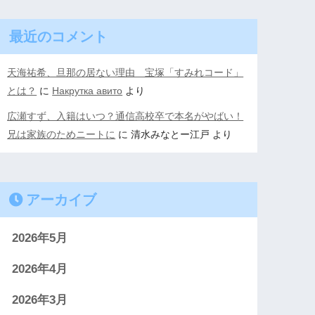
最近のコメント
天海祐希、旦那の居ない理由 宝塚「すみれコード」
とは？
に
Накрутка авито
より
広瀬すず、入籍はいつ？通信高校卒で本名がやばい！
兄は家族のためニートに
に
清水みなとー江戸
より
アーカイブ
2026年5月
2026年4月
2026年3月