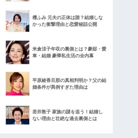
檀ふみ 元夫の正体は誰？結婚しな
かった衝撃理由と恋愛秘話公開
米倉涼子年収の裏側とは？豪邸・愛
車・結婚 豪華私生活の全内幕
平原綾香旦那の真相判明か？父の結
婚条件が異例すぎた理由は
若井敦子 家族の謎を追う！結婚し
ない理由と壮絶な過去裏側とは