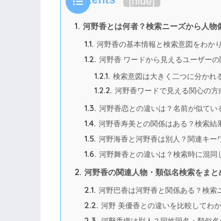
[
hide
]
1.
河野香とは何者？検索ニーズから人物
1.1.
河野香の基本情報と検索意図をわか
1.2.
河野香 ワードから見えるユーザーの
1.2.1.
検索意図は大きく二つに分かれ
1.2.2.
河野香ワードで見える関心の方
1.3.
河野香恋との違いは？名前が似てい
1.4.
河野香寿美との関係はある？検索結
1.5.
河野海香と河野香は別人？関連キー
1.6.
河野舞香との違いは？検索時に混同
2.
河野香の関連人物・類似名検索をまと
2.1.
河野巴香は河野香と関係ある？検索
2.2.
河野 美優香との違いを比較してわ
2.3.
河野香織は別人？同姓同名・類似名