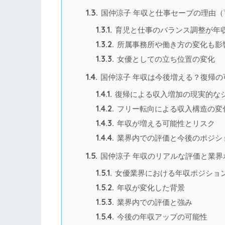
1.3.
国仲涼子 年収と仕事セーブの理由（
1.3.1.
育児と仕事のバランス調整が年
1.3.2.
所属事務所や働き方の変化も影
1.3.3.
女優としての立ち位置の変化
1.4.
国仲涼子 年収は今後増える？復帰の
1.4.1.
復帰による収入増加の現実的な
1.4.2.
フリー転向による収入構造の変
1.4.3.
年収が増える可能性とリスク
1.4.4.
業界内での評価と今後のポジシ
1.5.
国仲涼子 年収のリアルな評価と業界
1.5.1.
女優業界における年収ポジショ
1.5.2.
年収が変化した背景
1.5.3.
業界内での評価と強み
1.5.4.
今後の年収アップの可能性