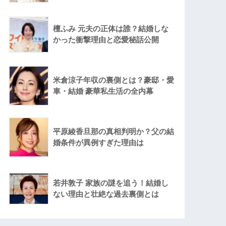
檀ふみ 元夫の正体は誰？結婚しな
かった衝撃理由と恋愛秘話公開
米倉涼子年収の裏側とは？豪邸・愛
車・結婚 豪華私生活の全内幕
平原綾香旦那の真相判明か？父の結
婚条件が異例すぎた理由は
若井敦子 家族の謎を追う！結婚し
ない理由と壮絶な過去裏側とは