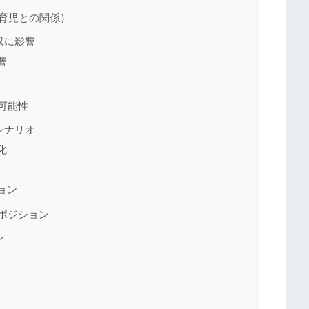
育児との関係）
収に影響
響
可能性
シナリオ
化
ョン
ポジション
ン