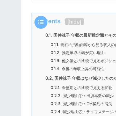
Contents
[
hide
]
0.1.
国仲涼子 年収の最新推定額とそ
0.1.1.
現在の活動内容から見る収入の
0.1.2.
推定年収の幅が広い理由
0.1.3.
他女優との比較で見るポジシ
0.1.4.
今後の年収上昇の可能性
0.2.
国仲涼子 年収はなぜ減少したの
0.2.1.
全盛期との比較で見える変化
0.2.2.
減少理由①：出演本数の減少
0.2.3.
減少理由②：CM契約の消失
0.2.4.
減少理由③：ライフステージ