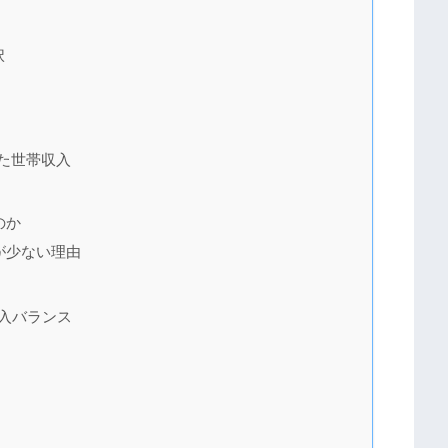
択
た世帯収入
のか
が少ない理由
入バランス