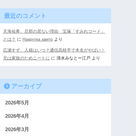
最近のコメント
天海祐希、旦那の居ない理由 宝塚「すみれコード」
とは？
に
Накрутка авито
より
広瀬すず、入籍はいつ？通信高校卒で本名がやばい！
兄は家族のためニートに
に
清水みなとー江戸
より
アーカイブ
2026年5月
2026年4月
2026年3月