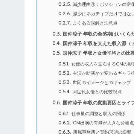
0.2.5.
減少理由④：ポジションの変
0.2.6.
減少はネガティブだけではな
0.2.7.
よくある誤解と注意点
0.3.
国仲涼子 年収の全盛期はいくら
0.4.
国仲涼子 年収を支えた収入源（
0.5.
国仲涼子 年収と女優平均との比
0.5.1.
女優の収入を左右するCMの影
0.5.2.
主演か助演かで変わるギャラ
0.5.3.
世間のイメージとのギャップ
0.5.4.
同世代女優との比較視点
0.6.
国仲涼子 年収の変動要因とライ
0.6.1.
仕事量の調整と収入の関係
0.6.2.
CM出演の有無が大きな分岐
0.6.3.
所属事務所と契約形態の影響