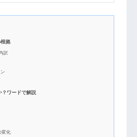
の根拠
内訳
ョン
か？ワードで解説
の変化