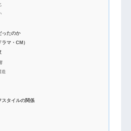
化
い
だったのか
ドラマ・CM）
較
響
構造
フスタイルの関係
点